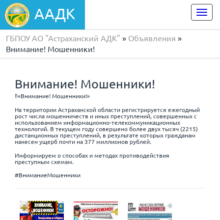
ААДК
Togg
navi
ГБПОУ АО "Астраханский АДК"
»
Объявления
»
Внимание! Мошенники!
Внимание! Мошенники!
‼️«Внимание! Мошенники!»
На территории Астраханской области регистрируется ежегодный
рост числа мошенничеств и иных преступлений, совершенных с
использованием информационно-телекоммуникационных
технологий. В текущем году совершено более двух тысяч (2215)
дистанционных преступлений, в результате которых гражданам
нанесен ущерб почти на 377 миллионов рублей.
Информируем о способах и методах противодействия
преступным схемам.
#ВниманиеМошенники