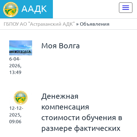
ААДК
Togg
navi
ГБПОУ АО "Астраханский АДК"
» Объявления
Моя Волга
6-04-
2026,
13:49
Денежная
компенсация
12-12-
2025,
стоимости обучения в
09:06
размере фактических