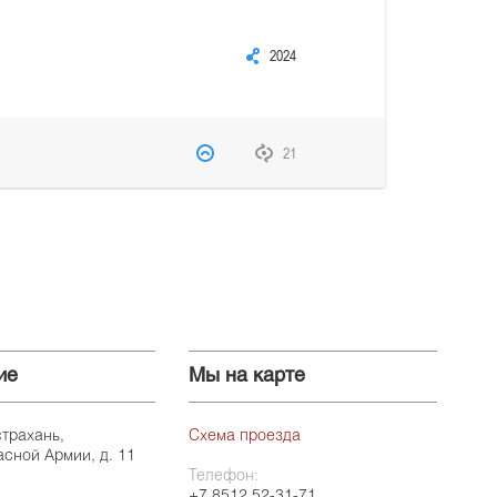
2024
21
ие
Мы на карте
страхань,
Схема проезда
асной Армии, д. 11
Телефон:
+7 8512 52-31-71