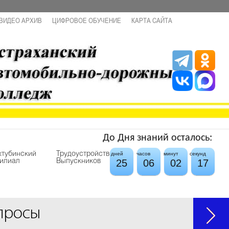
ВИДЕО АРХИВ
ЦИФРОВОЕ ОБУЧЕНИЕ
КАРТА САЙТА
До Дня знаний осталось:
хтубинский
Трудоустройство
дней
часов
минут
секунд
25
06
02
17
илиал
Выпускников
просы