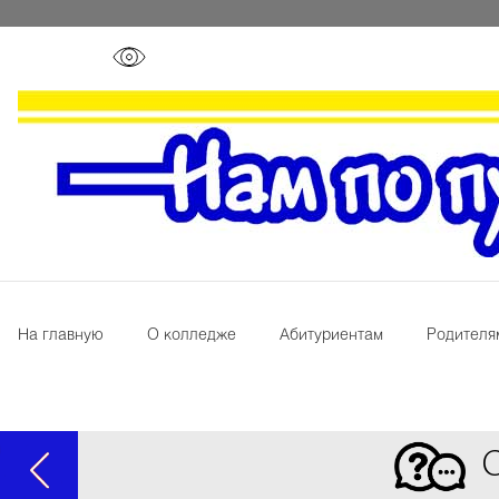
На главную
О колледже
Абитуриентам
Родителя