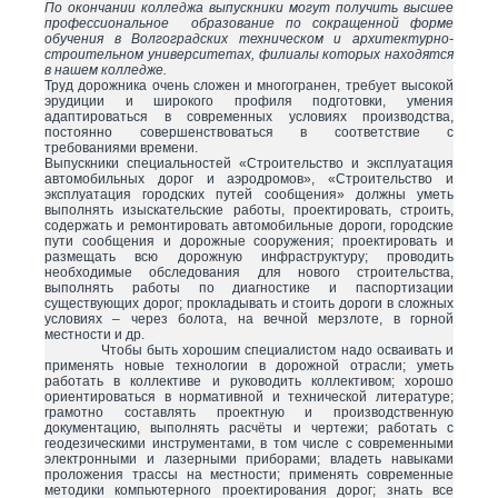
По окончании колледжа выпускники могут получить высшее
профессиональное образование по сокращенной форме
обучения в Волгоградских техническом и архитектурно-
строительном университетах, филиалы которых находятся
в нашем колледже.
Труд дорожника очень сложен и многогранен, требует высокой
эрудиции и широкого профиля подготовки, умения
адаптироваться в современных условиях производства,
постоянно совершенствоваться в соответствие с
требованиями времени.
Выпускники специальностей «Строительство и эксплуатация
автомобильных дорог и аэродромов», «Строительство и
эксплуатация городских путей сообщения» должны уметь
выполнять изыскательские работы, проектировать, строить,
содержать и ремонтировать автомобильные дороги, городские
пути сообщения и дорожные сооружения; проектировать и
размещать всю дорожную инфраструктуру; проводить
необходимые обследования для нового строительства,
выполнять работы по диагностике и паспортизации
существующих дорог; прокладывать и стоить дороги в сложных
условиях – через болота, на вечной мерзлоте, в горной
местности и др.
Чтобы быть хорошим специалистом надо осваивать и
применять новые технологии в дорожной отрасли; уметь
работать в коллективе и руководить коллективом; хорошо
ориентироваться в нормативной и технической литературе;
грамотно составлять проектную и производственную
документацию, выполнять расчёты и чертежи; работать с
геодезическими инструментами, в том числе с современными
электронными и лазерными приборами; владеть навыками
проложения трассы на местности; применять современные
методики компьютерного проектирования дорог; знать все