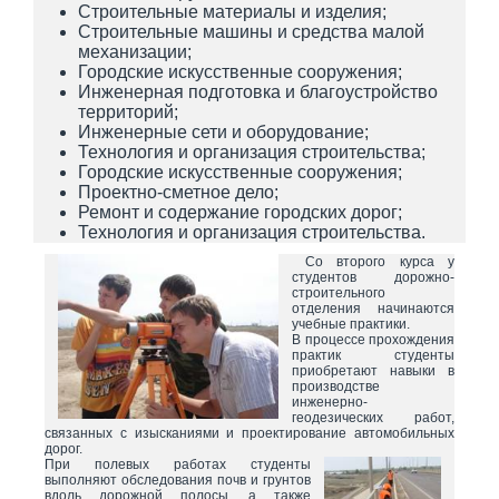
Строительные материалы и изделия;
Строительные машины и средства малой
механизации;
Городские искусственные сооружения;
Инженерная подготовка и благоустройство
территорий;
Инженерные сети и оборудование;
Технология и организация строительства;
Городские искусственные сооружения;
Проектно-сметное дело;
Ремонт и содержание городских дорог;
Технология и организация строительства.
Со второго курса у
студентов дорожно-
строительного
отделения начинаются
учебные практики.
В процессе прохождения
практик студенты
приобретают навыки в
производстве
инженерно-
геодезических работ,
связанных с изысканиями и проектирование автомобильных
дорог.
При полевых работах студенты
выполняют обследования почв и грунтов
вдоль дорожной полосы, а также