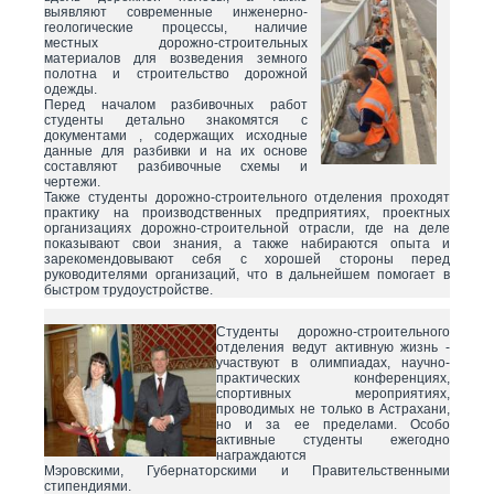
выявляют современные инженерно-
геологические процессы, наличие
местных дорожно-строительных
материалов для возведения земного
полотна и строительство дорожной
одежды.
Перед началом разбивочных работ
студенты детально знакомятся с
документами , содержащих исходные
данные для разбивки и на их основе
составляют разбивочные схемы и
чертежи.
Также студенты дорожно-строительного отделения проходят
практику на производственных предприятиях, проектных
организациях дорожно-строительной отрасли, где на деле
показывают свои знания, а также набираются опыта и
зарекомендовывают себя с хорошей стороны перед
руководителями организаций, что в дальнейшем помогает в
быстром трудоустройстве.
Студенты дорожно-строительного
отделения ведут активную жизнь -
участвуют в олимпиадах, научно-
практических конференциях,
спортивных мероприятиях,
проводимых не только в Астрахани,
но и за ее пределами. Особо
активные студенты ежегодно
награждаются
Мэровскими, Губернаторскими и Правительственными
стипендиями.