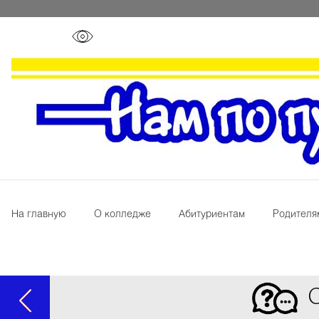
На главную
О колледже
Абитуриентам
Родителя