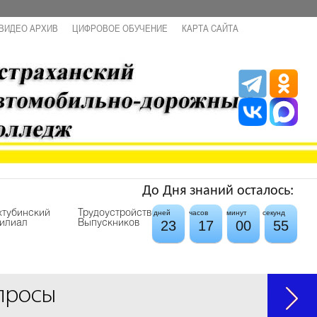
ВИДЕО АРХИВ
ЦИФРОВОЕ ОБУЧЕНИЕ
КАРТА САЙТА
До Дня знаний осталось:
хтубинский
Трудоустройство
дней
часов
минут
секунд
23
17
00
55
илиал
Выпускников
просы