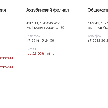
сия
Ахтубинский филиал
Общежит
416500, г. Ахтубинск,
414041, г. А
ул. Пролетарская, д. 90
ул. 11-ой Кр
Телефон:
Телефон:
+7 85141 5-24-59
+7 8512 36-
E-mail:
licei22_90@mail.ru
омиссии
омиссии