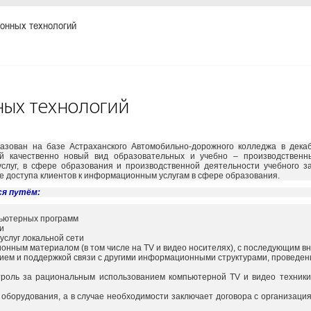
онных технологий
ых технологий
зован на базе Астраханского Автомобильно-дорожного колледжа в декаб
й качественно новый вид образовательных и учебно – производственн
слуг, в сфере образования и производственной деятельности учебного з
е доступа клиентов к информационным услугам в сфере образования.
ся путём:
пьютерных программ
ки
 услуг локальной сети
онным материалом (в том числе на TV и видео носителях), с последующим 
нием и поддержкой связи с другими информационными структурами, проведе
роль за рациональным использованием компьютерной TV и видео техники
 оборудования, а в случае необходимости заключает договора с организа