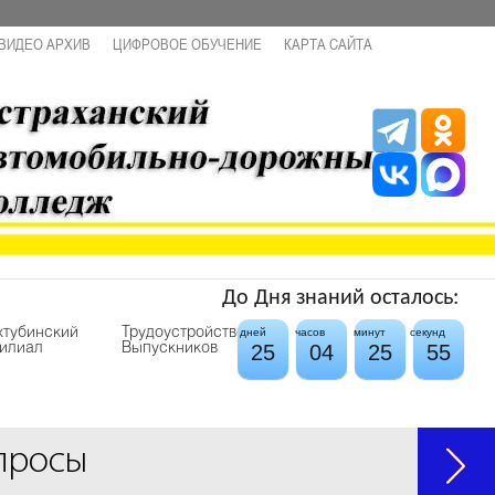
ВИДЕО АРХИВ
ЦИФРОВОЕ ОБУЧЕНИЕ
КАРТА САЙТА
До Дня знаний осталось:
хтубинский
Трудоустройство
дней
часов
минут
секунд
25
04
25
55
илиал
Выпускников
просы