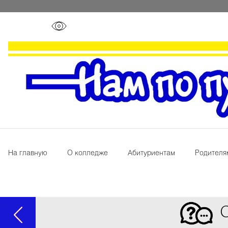
На главную
О колледже
Абитуриентам
Родителя