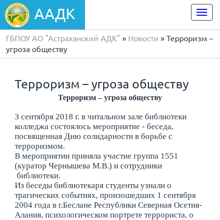
ААДК
Togg
navi
ГБПОУ АО "Астраханский АДК"
»
Новости
» Терроризм –
угроза обществу
Терроризм – угроза обществу
Терроризм – угроза обществу
3 сентября 2018 г. в читальном зале библиотеки
колледжа состоялось мероприятие - беседа,
посвященная Дню солидарности в борьбе с
терроризмом.
В мероприятии приняла участие группа 1551
(куратор Чернышева М.В.) и сотрудники
библиотеки.
Из беседы библиотекаря студенты узнали о
трагических событиях, произошедших 1 сентября
2004 года в г.Беслане Республики Северная Осетия-
Алания, психологическом портрете террориста, о