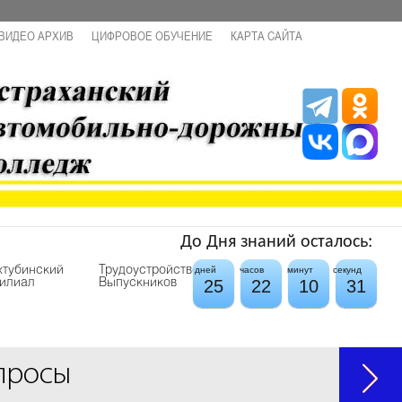
ВИДЕО АРХИВ
ЦИФРОВОЕ ОБУЧЕНИЕ
КАРТА САЙТА
До Дня знаний осталось:
хтубинский
Трудоустройство
дней
часов
минут
секунд
25
22
10
31
илиал
Выпускников
просы