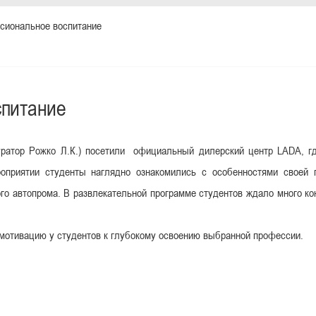
сиональное воспитание
спитание
уратор Рожко Л.К.) посетили
официальный дилерский центр LADA, гд
оприятии студенты наглядно ознакомились с особенностями своей 
о автопрома. В развлекательной программе студентов ждало много конк
отивацию у студентов к глубокому освоению выбранной профессии.