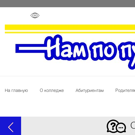
На главную
О колледже
Абитуриентам
Родителя