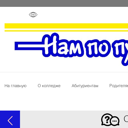
На главную
О колледже
Абитуриентам
Родителя