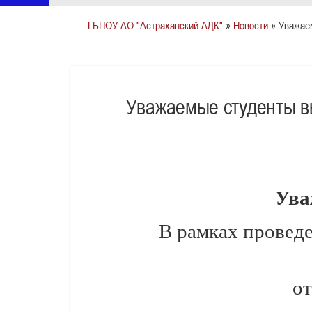
ГБПОУ АО "Астраханский АДК"
»
Новости
» Уважае
Уважаемые студенты в
Ува
В рамках провед
от