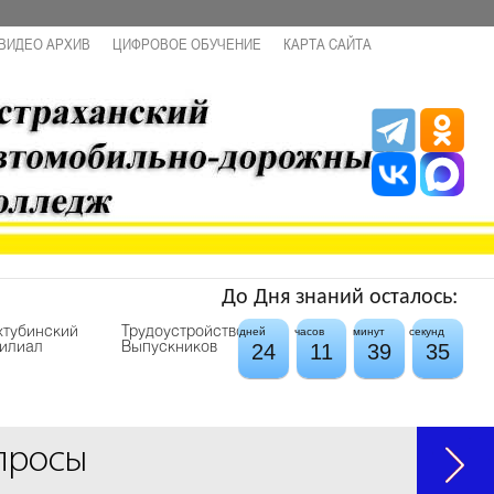
ВИДЕО АРХИВ
ЦИФРОВОЕ ОБУЧЕНИЕ
КАРТА САЙТА
До Дня знаний осталось:
хтубинский
Трудоустройство
дней
часов
минут
секунд
24
11
39
34
илиал
Выпускников
просы