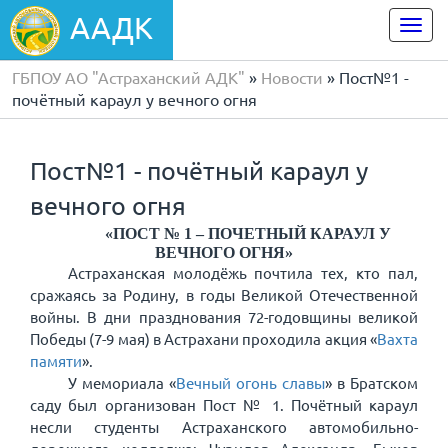
ААДК
Togg
navi
ГБПОУ АО "Астраханский АДК"
»
Новости
» Пост№1 -
почётный караул у вечного огня
Пост№1 - почётный караул у
вечного огня
«ПОСТ № 1 – ПОЧЕТНЫЙ КАРАУЛ У
ВЕЧНОГО ОГНЯ»
Астраханская молодёжь почтила тех, кто пал,
сражаясь за Родину, в годы Великой Отечественной
войны. В дни празднования 72-годовщины великой
Победы (7-9 мая) в Астрахани проходила акция «
Вахта
памяти
».
У мемориала «
Вечный огонь славы
» в Братском
саду был организован Пост № 1. Почётный караул
несли студенты Астраханского автомобильно-