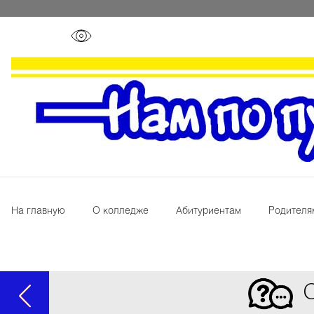
На главную
О колледже
Абитуриентам
Родителя