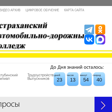
ВИДЕО АРХИВ
ЦИФРОВОЕ ОБУЧЕНИЕ
КАРТА САЙТА
До Дня знаний осталось:
хтубинский
Трудоустройство
дней
часов
минут
секунд
23
13
54
40
илиал
Выпускников
просы