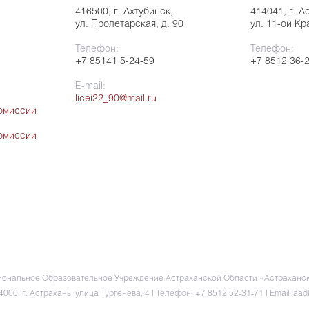
416500, г. Ахтубинск,
414041, г. А
ул. Пролетарская, д. 90
ул. 11-ой Кр
Телефон:
Телефон:
+7 85141 5-24-59
+7 8512 36-
E-mail:
licei22_90@mail.ru
омиссии
омиссии
ональное Образовательное Учреждение Астраханской Области «Астраханск
4000, г. Астрахань, улица Тургенева, 4 | Телефон: +7 8512 52-31-71 | Еmail: aad