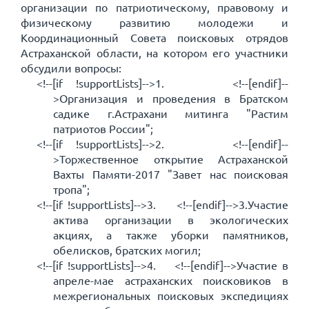
организации по патриотическому, правовому и
физическому развитию молодежи и
Координационный Совета поисковых отрядов
Астраханской области, на котором его участники
обсудили вопросы:
<!--[if !supportLists]-->1.
<!--[endif]--
>
Организация и проведения в Братском
садике г.Астрахани митинга "Растим
патриотов России";
<!--[if !supportLists]-->2.
<!--[endif]--
>
Торжественное открытие Астраханской
Вахты Памяти-2017 "Завет нас поисковая
тропа";
<!--[if !supportLists]-->3.
<!--[endif]-->
3.Участие
актива организации в экологических
акциях, а также уборки памятников,
обелисков, братских могил;
<!--[if !supportLists]-->4.
<!--[endif]-->
Участие в
апреле-мае астраханских поисковиков в
межрегиональных поисковых экспедициях