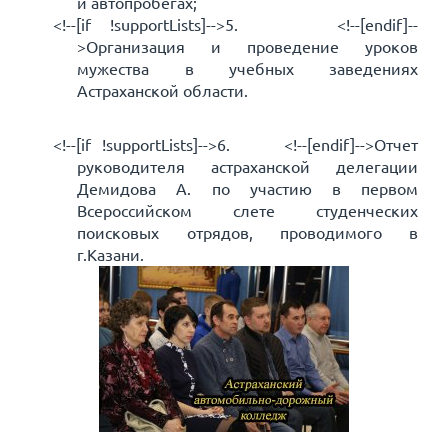
и автопробегах;
<!--[if !supportLists]-->5.
<!--[endif]--
>
Организация и проведение уроков
мужества в учебных заведениях
Астраханской области.
<!--[if !supportLists]-->
6.
<!--[endif]-->
Отчет
руководителя астраханской делегации
Демидова А. по участию в первом
Всероссийском слете студенческих
поисковых отрядов, проводимого в
г.Казани.