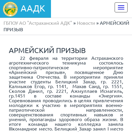
ААДК
Togg
navi
ГБПОУ АО "Астраханский АДК"
»
Новости
» АРМЕЙСКИЙ
ПРИЗЫВ
АРМЕЙСКИЙ ПРИЗЫВ
22 февраля на территории Астраханского
агротехнического техникума состоялось
спортивно-патриотическое мероприятие
«Армейский призыв», посвященное Дню
защитника Отечества. В мероприятии приняли
участие студенты Белицкий Захар, гр. 2221,
Калмыков Егор, гр. 1141, Махав Саид, гр. 1551,
Сколов Данил, гр. 2221, Ажмуллаев Исмагиль,
гр.1451 в составе команды «Энергия».
Соревнования проводились в целях привлечения
молодежи к участию в мероприятиях военно-
патриотической направленности,
совершенствования спортивных навыков и
умений, пропаганды здорового образа жизни. В
итоге команда нашего колледжа заняла
III
командное место. Белицкий Захар занял
I
место