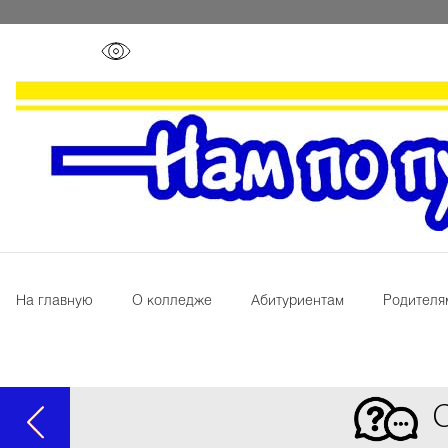
На главную
О колледже
Абитуриентам
Родителя