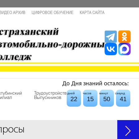
ВИДЕО АРХИВ
ЦИФРОВОЕ ОБУЧЕНИЕ
КАРТА САЙТА
До Дня знаний осталось:
хтубинский
Трудоустройство
дней
часов
минут
секунд
22
15
50
41
илиал
Выпускников
просы