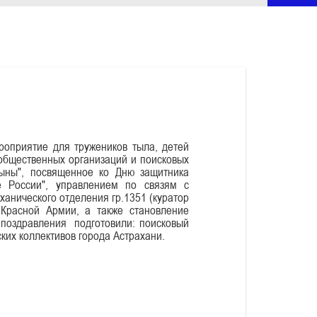
роприятие для тружеников тыла, детей
 общественных организаций и поисковых
сыны", посвященное ко Дню защитника
е России", управлением по связям с
анического отделения гр.1351 (куратор
Красной Армии, а также становление
поздравления подготовили: поисковый
ских коллективов города Астрахани.