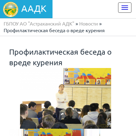
ААДК
Togg
navi
ГБПОУ АО "Астраханский АДК"
»
Новости
»
Профилактическая беседа о вреде курения
Профилактическая беседа о
вреде курения