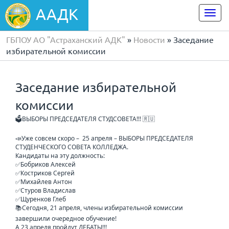
ААДК
Togg
navi
ГБПОУ АО "Астраханский АДК"
»
Новости
» Заседание
избирательной комиссии
Заседание избирательной
комиссии
🗳️ВЫБОРЫ ПРЕДСЕДАТЕЛЯ СТУДСОВЕТА!!! 🇷🇺
📣Уже совсем скоро – 25 апреля – ВЫБОРЫ ПРЕДСЕДАТЕЛЯ
СТУДЕНЧЕСКОГО СОВЕТА КОЛЛЕДЖА.
Кандидаты на эту должность:
✅Бобриков Алексей
✅Костриков Сергей
✅Михайлев Антон
✅Стуров Владислав
✅Щуренков Глеб
📚Сегодня, 21 апреля, члены избирательной комиссии
завершили очередное обучение!
А 23 апреля пройдут ДЕБАТЫ!!!