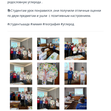
родословную углерода .
📚Студентам урок понравился ,они получили отличные оценки
по двум предметам и ушли с позитивным настроением.
#студентыаадк #химия #география #углерод