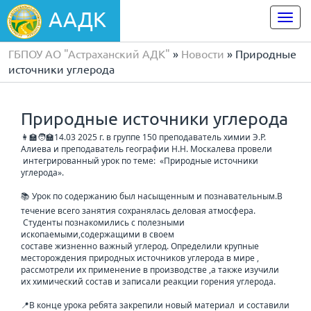
ААДК
Togg
navi
ГБПОУ АО "Астраханский АДК"
»
Новости
» Природные
источники углерода
Природные источники углерода
👩‍🏫🧑‍🏫14.03 2025 г. в группе 150 преподаватель химии Э.Р.
Алиева и преподаватель географии Н.Н. Москалева провели
интегрированный урок по теме: «Природные источники
углерода».
📚 Урок по содержанию был насыщенным и познавательным.В
течение всего занятия сохранялась деловая атмосфера.
Студенты познакомились с полезными
ископаемыми,содержащими в своем
составе жизненно важный углерод. Определили крупные
месторождения природных источников углерода в мире ,
рассмотрели их применение в производстве ,а также изучили
их химический состав и записали реакции горения углерода.
📍В конце урока ребята закрепили новый материал и составили