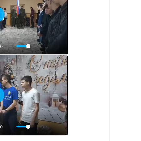
оспроизвести
00
оспроизвести
00