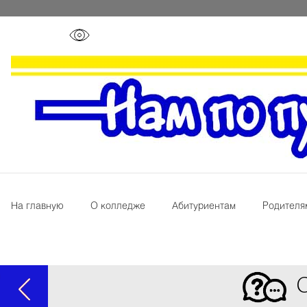
На главную
О колледже
Абитуриентам
Родителя