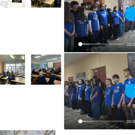
В
00:
В
00: