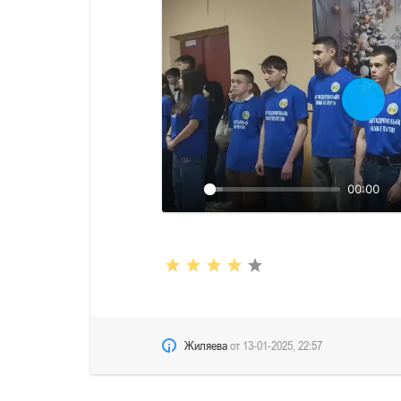
Восп
00:00
Жиляева
от
13-01-2025, 22:57