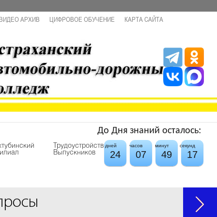
ВИДЕО АРХИВ
ЦИФРОВОЕ ОБУЧЕНИЕ
КАРТА САЙТА
До Дня знаний осталось:
хтубинский
Трудоустройство
дней
часов
минут
секунд
24
07
49
16
илиал
Выпускников
просы