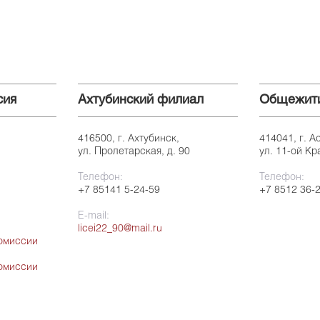
сия
Ахтубинский филиал
Общежит
416500, г. Ахтубинск,
414041, г. А
ул. Пролетарская, д. 90
ул. 11-ой Кр
Телефон:
Телефон:
+7 85141 5-24-59
+7 8512 36-
E-mail:
licei22_90@mail.ru
омиссии
омиссии