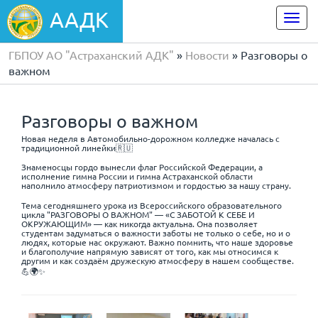
ААДК
Togg
navi
ГБПОУ АО "Астраханский АДК"
»
Новости
» Разговоры о
важном
Разговоры о важном
Новая неделя в Автомобильно-дорожном колледже началась с
традиционной линейки🇷🇺
Знаменосцы гордо вынесли флаг Российской Федерации, а
исполнение гимна России и гимна Астраханской области
наполнило атмосферу патриотизмом и гордостью за нашу страну.
Тема сегодняшнего урока из Всероссийского образовательного
цикла "РАЗГОВОРЫ О ВАЖНОМ" — «С ЗАБОТОЙ К СЕБЕ И
ОКРУЖАЮЩИМ» — как никогда актуальна. Она позволяет
студентам задуматься о важности заботы не только о себе, но и о
людях, которые нас окружают. Важно помнить, что наше здоровье
и благополучие напрямую зависят от того, как мы относимся к
другим и как создаём дружескую атмосферу в нашем сообществе.
💪🌍✨