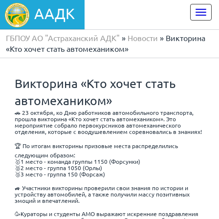
ААДК
Togg
navi
ГБПОУ АО "Астраханский АДК"
»
Новости
» Викторина
«Кто хочет стать автомехаником»
Викторина «Кто хочет стать
автомехаником»
🚗 23 октября, ко Дню работников автомобильного транспорта,
прошла викторина «Кто хочет стать автомехаником». Это
мероприятие собрало первокурсников автомеханического
отделения, которые с воодушевлением соревновались в знаниях!
🏆 По итогам викторины призовые места распределились
следующим образом:
🥇1 место - команда группы 1150 (Форсунки)
🥈2 место - группа 1050 (Орлы)
🥉3 место - группа 150 (Форсаж)
🚙 Участники викторины проверили свои знания по истории и
устройству автомобилей, а также получили массу позитивных
эмоций и впечатлений.
🥳Кураторы и студенты АМО выражают искренние поздравления