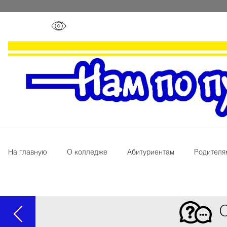
На главную
О колледже
Абитуриентам
Родителя