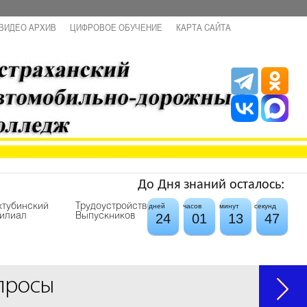
ВИДЕО АРХИВ
ЦИФРОВОЕ ОБУЧЕНИЕ
КАРТА САЙТА
До Дня знаний осталось:
хтубинский
Трудоустройство
дней
часов
минут
секунд
24
01
13
46
илиал
Выпускников
просы