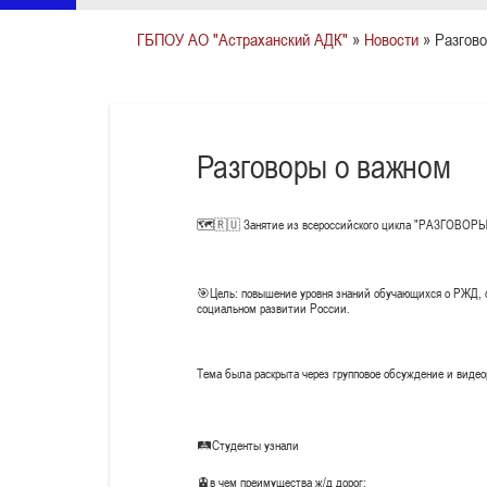
ГБПОУ АО "Астраханский АДК"
»
Новости
» Разгов
Разговоры о важном
🗺️🇷🇺 Занятие из всероссийского цикла "РАЗГОВОРЫ
🎯Цель: повышение уровня знаний обучающихся о РЖД, ф
социальном развитии России.
Тема была раскрыта через групповое обсуждение и виде
🛤️Студенты узнали
🚊в чем преимущества ж/д дорог;