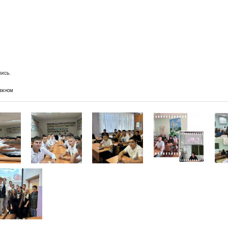
лись.
ажном