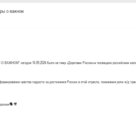
оры о важном
 О ВАЖНОМ" сегодня 16.09.2024 было на тему «Дорогами России»и посвящено российским жел
ормирование чувства гордости за достижения России в этой отрасли, понимания роли ж/д тран
оролики🗣️🎥