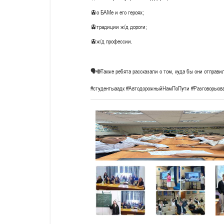
🚊о БАМе и его героях;
🚊традиции ж/д дороги;
🚊ж/д профессии.
🗣️🌐Также ребята рассказали о том, куда бы они отправи
#студентыаадк #АвтодорожныйНамПоПути #Разговорыов