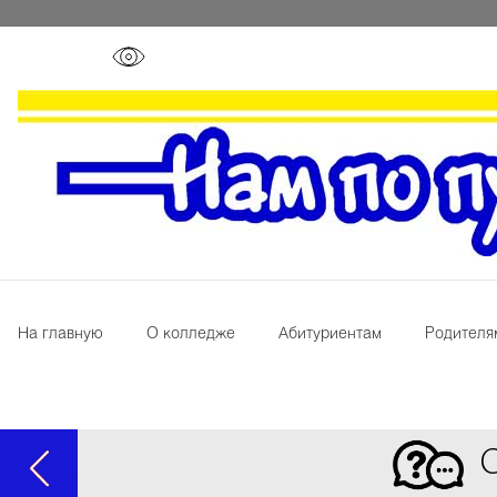
На главную
О колледже
Абитуриентам
Родителя