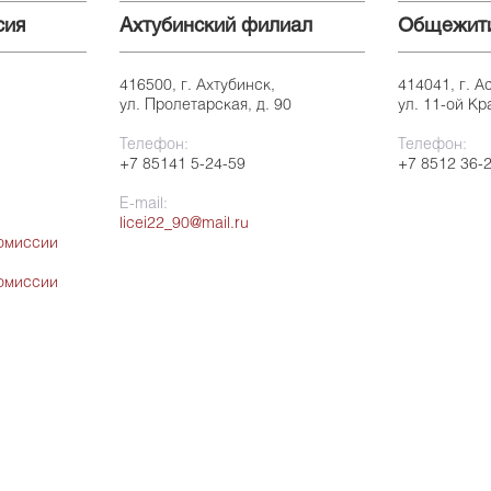
сия
Ахтубинский филиал
Общежит
416500, г. Ахтубинск,
414041, г. А
ул. Пролетарская, д. 90
ул. 11-ой Кр
Телефон:
Телефон:
+7 85141 5-24-59
+7 8512 36-
E-mail:
licei22_90@mail.ru
омиссии
омиссии