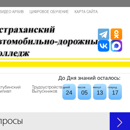
ВИДЕО АРХИВ
ЦИФРОВОЕ ОБУЧЕНИЕ
КАРТА САЙТА
До Дня знаний осталось:
хтубинский
Трудоустройство
дней
часов
минут
секунд
24
05
13
17
илиал
Выпускников
просы