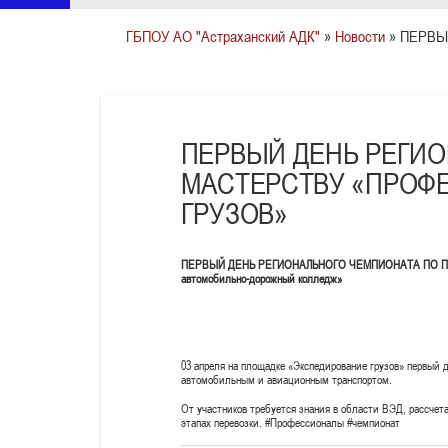
ГБПОУ АО "Астраханский АДК"
»
Новости
» ПЕРВЫ
ПЕРВЫЙ ДЕНЬ РЕГИ
МАСТЕРСТВУ «ПРОФ
ГРУЗОВ»
ПЕРВЫЙ ДЕНЬ РЕГИОНАЛЬНОГО ЧЕМПИОНАТА ПО ПР
автомобильно-дорожный колледж»
03 апреля на площадке «Экспедирование грузов» первый 
автомобильным и авиационным транспортом.
От участников требуется знания в области ВЭД, рассчет
этапах перевозки. #Профессионалы #чемпионат