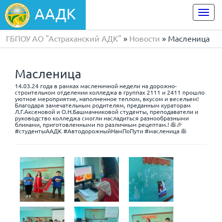
ААДК
Togg
navi
ГБПОУ АО "Астраханский АДК"
»
Новости
» Масленица
Масленица
14.03.24 года в рамках масленичной недели на дорожно-
строительном отделении колледжа в группах 2111 и 2411 прошло
уютное мероприятие, наполненное теплом, вкусом и весельем!
Благодаря замечательным родителям, преданным кураторам
Л.Г.Аксеновой и О.Н.Башмачниковой студенты, преподаватели и
руководство колледжа смогли насладиться разнообразными
блинами, приготовленными по различным рецептам.! 🥞🎉
#студентыААДК #АвтодорожныйНамПоПути #масленица 🥞