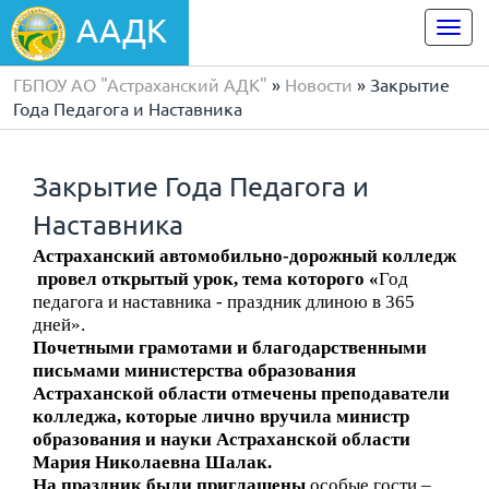
ААДК
Togg
navi
ГБПОУ АО "Астраханский АДК"
»
Новости
» Закрытие
Года Педагога и Наставника
Закрытие Года Педагога и
Наставника
Астраханский автомобильно-дорожный колледж
провел открытый урок, тема которого «
Год
педагога и наставника - праздник длиною в 365
дней».
Почетными грамотами и благодарственными
письмами министерства образования
Астраханской области отмечены преподаватели
колледжа, которые лично вручила министр
образования и науки Астраханской области
Мария Николаевна Шалак.
На праздник были приглашены
особые гости –