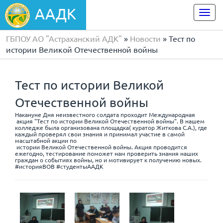
ААДК
Togg
navi
ГБПОУ АО "Астраханский АДК"
»
Новости
» Тест по
истории Великой Отечественной войны
Тест по истории Великой
Отечественной войны
Накануне Дня неизвестного солдата проходит Международная
акция "Тест по истории Великой Отечественной войны". В нашем
колледже была организована площадка( куратор Житкова С.А.), где
каждый проверял свои знания и принимал участие в самой
масштабной акции по
истории Великой Отечественной войны. Акция проводится
ежегодно, тестирование поможет нам проверить знания наших
граждан о событиях войны, но и мотивирует к получению новых.
#историяВОВ #студентыААДК