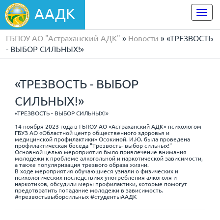
ААДК
Togg
navi
ГБПОУ АО "Астраханский АДК"
»
Новости
» «ТРЕЗВОСТЬ
- ВЫБОР СИЛЬНЫХ!»
«ТРЕЗВОСТЬ - ВЫБОР
СИЛЬНЫХ!»
«ТРЕЗВОСТЬ - ВЫБОР СИЛЬНЫХ!»
14 ноября 2023 года в ГБПОУ АО «Астраханский АДК» психологом
ГБУЗ АО «Областной центр общественного здоровья и
медицинской профилактики» Осокиной. И.Ю. была проведена
профилактическая беседа "Трезвость- выбор сильных!"
Основной целью мероприятия было привлечение внимания
молодёжи к проблеме алкогольной и наркотической зависимости,
а также популяризация трезвого образа жизни.
В ходе мероприятия обучающиеся узнали о физических и
психологических последствиях употребления алкоголя и
наркотиков, обсудили меры профилактики, которые помогут
предотвратить попадание молодежи в зависимость.
#трезвостьвыборсильных #студентыААДК