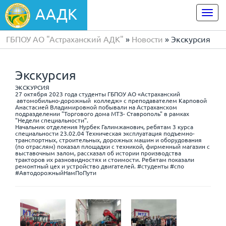
ААДК
Togg
navi
ГБПОУ АО "Астраханский АДК"
»
Новости
» Экскурсия
Экскурсия
ЭКСКУРСИЯ
27 октября 2023 года студенты ГБПОУ АО «Астраханский
автомобильно-дорожный колледж» с преподавателем Карповой
Анастасией Владимировной побывали на Астраханском
подразделении "Торгового дома МТЗ- Ставрополь" в рамках
"Недели специальности".
Начальник отделения Нурбек Галимжанович, ребятам 3 курса
специальности 23.02.04 Техническая эксплуатация подъемно-
транспортных, строительных, дорожных машин и оборудования
(по отраслям) показал площадки с техникой, фирменный магазин с
выставочным залом, рассказал об истории производства
тракторов их разновидностях и стоимости. Ребятам показали
ремонтный цех и устройство двигателей. #студенты #спо
#АвтодорожныйНамПоПути