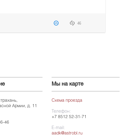
46
ие
Мы на карте
страхань,
Схема проезда
асной Армии, д. 11
Телефон:
+7 8512 52-31-71
26-46
E-mail:
aadk@astrobl.ru