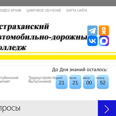
ВИДЕО АРХИВ
ЦИФРОВОЕ ОБУЧЕНИЕ
КАРТА САЙТА
До Дня знаний осталось:
хтубинский
Трудоустройство
дней
часов
минут
секунд
21
21
00
52
илиал
Выпускников
просы