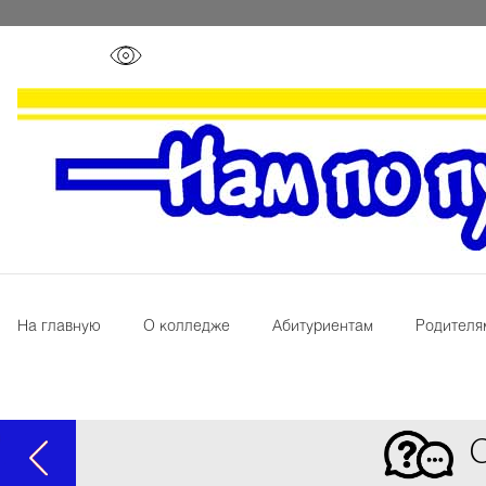
На главную
О колледже
Абитуриентам
Родителя