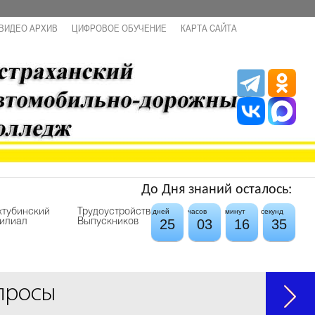
ВИДЕО АРХИВ
ЦИФРОВОЕ ОБУЧЕНИЕ
КАРТА САЙТА
До Дня знаний осталось:
хтубинский
Трудоустройство
дней
часов
минут
секунд
25
03
16
34
илиал
Выпускников
просы