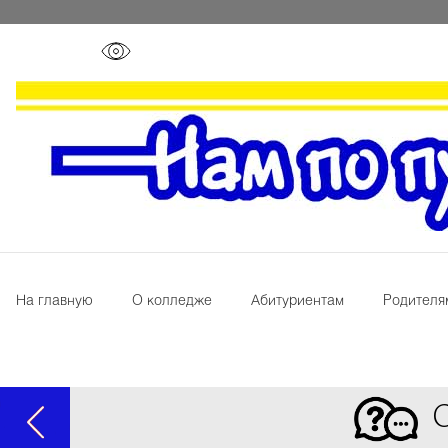
На главную
О колледже
Абитуриентам
Родителя