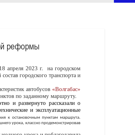
ной реформы
8 апреля 2023 г. на городском
состав городского транспорта и
актеристик автобусов
«Волгабас»
унктов по заданному маршруту.
но и развернуто рассказали о
технические и эксплуатационные
ния к остановочным пунктам маршрута.
яшнего урока, классно продемонстрировав
ыездного урока и поблагодарила