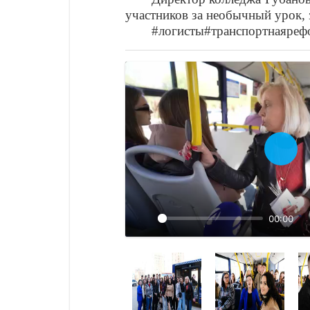
участников за необычный урок, 
#логисты#транспортнаяре
Восп
00:00