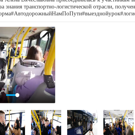
за знания транспортно-логистической отрасли, получен
форма#АвтодорожныйНамПоПути#выезднойурок#логи
роизвести