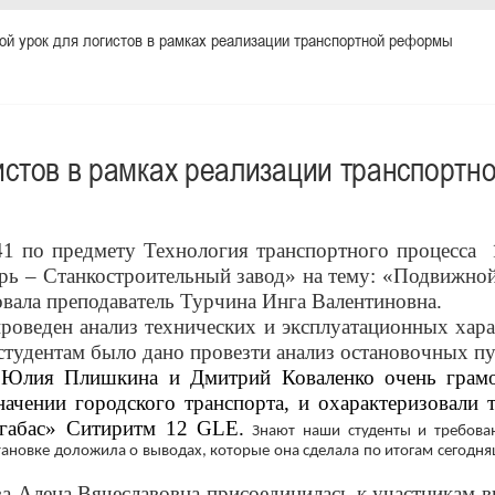
й урок для логистов в рамках реализации транспортной реформы
истов в рамках реализации транспорт
1 по предмету Технология транспортного процесса 1
ь – Станкостроительный завод» на тему: «Подвижной 
вала преподаватель Турчина Инга Валентиновна.
роведен анализ технических и эксплуатационных хар
студентам было дано провезти анализ остановочных п
 Юлия Плишкина и Дмитрий Коваленко очень грамот
ачении городского транспорта, и охарактеризовали 
лгабас» Ситиритм 12 GLE.
Знают наши студенты и требова
тановке доложила о выводах, которые она сделала по итогам сегодн
а Алена Вячеславовна присоединилась к участникам в