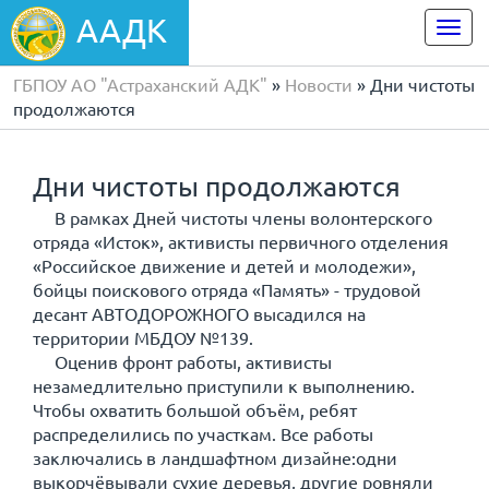
ААДК
Togg
navi
ГБПОУ АО "Астраханский АДК"
»
Новости
» Дни чистоты
продолжаются
Дни чистоты продолжаются
В рамках Дней чистоты члены волонтерского
отряда «Исток», активисты первичного отделения
«Российское движение и детей и молодежи»,
бойцы поискового отряда «Память» - трудовой
десант АВТОДОРОЖНОГО высадился на
территории МБДОУ №139.
Оценив фронт работы, активисты
незамедлительно приступили к выполнению.
Чтобы охватить большой объём, ребят
распределились по участкам. Все работы
заключались в ландшафтном дизайне:одни
выкорчёвывали сухие деревья, другие ровняли