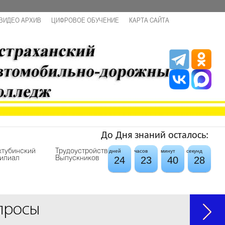
ВИДЕО АРХИВ
ЦИФРОВОЕ ОБУЧЕНИЕ
КАРТА САЙТА
До Дня знаний осталось:
хтубинский
Трудоустройство
дней
часов
минут
секунд
24
23
40
27
илиал
Выпускников
просы