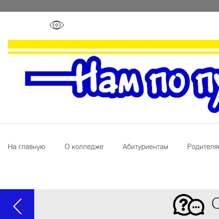
На главную
О колледже
Абитуриентам
Родителя