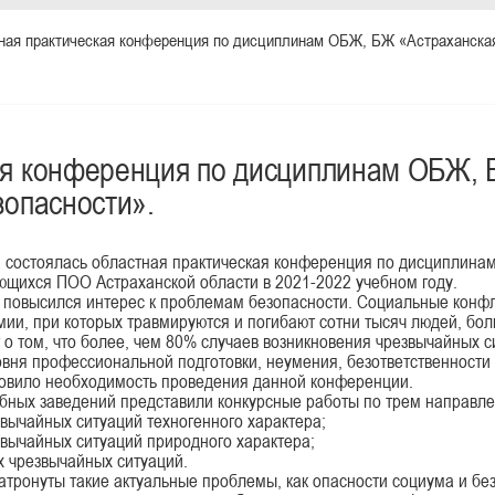
ая практическая конференция по дисциплинам ОБЖ, БЖ «Астраханская 
ая конференция по дисциплинам ОБЖ, 
зопасности».
стоялась областная практическая конференция по дисциплинам
ющихся ПОО Астраханской области в 2021-2022 учебном году.
ысился интерес к проблемам безопасности. Социальные конфлик
ии, при которых травмируются и погибают сотни тысяч людей, бол
т о том, что более, чем 80% случаев возникновения чрезвычайных 
ровня профессиональной подготовки, неумения, безответственности
ловило необходимость проведения данной конференции.
 заведений представили конкурсные работы по трем направле
вычайных ситуаций техногенного характера;
звычайных ситуаций природного характера;
х чрезвычайных ситуаций.
тронуты такие актуальные проблемы, как опасности социума и без