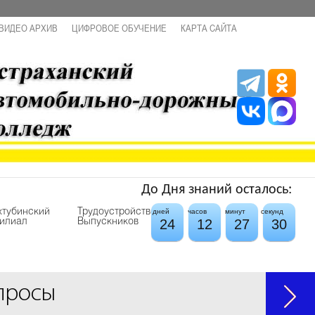
ВИДЕО АРХИВ
ЦИФРОВОЕ ОБУЧЕНИЕ
КАРТА САЙТА
До Дня знаний осталось:
хтубинский
Трудоустройство
дней
часов
минут
секунд
24
12
27
30
илиал
Выпускников
просы