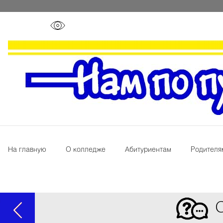
На главную
О колледже
Абитуриентам
Родителя