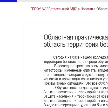
ГБПОУ АО "Астраханский АДК"
»
Новости
» Областн
Областная практическ
область территория бе
Сегодня на базе нашего колледжа со
территория безопасности» среди обуча
В последнее время во всем мире пов
катастрофы, изменение климата, эпидем
это статистика, которая свидетельствуе
человека и происходит из-за низкого у
чрезвычайных ситуациях. Это все обус
Обучающиеся из двенадцати учебных
Защита населения и территорий от чрез
Защита населения и территорий от чре
Защита населения и территорий от ины
В ходе конференции студентами были за