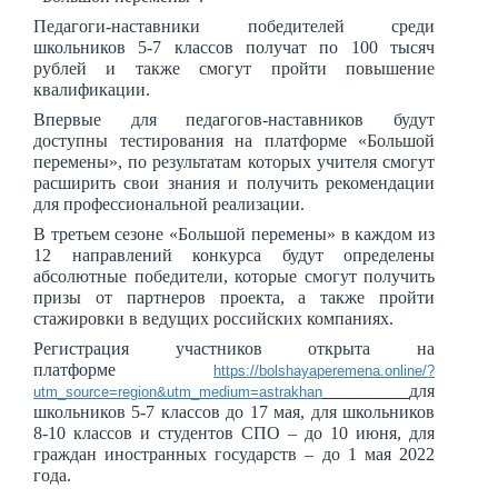
Педагоги-наставники победителей среди
школьников 5-7 классов получат по 100 тысяч
рублей и также смогут пройти повышение
квалификации.
Впервые для педагогов-наставников будут
доступны тестирования на платформе «Большой
перемены», по результатам которых учителя смогут
расширить свои знания и получить рекомендации
для профессиональной реализации.
В третьем сезоне «Большой перемены» в каждом из
12 направлений конкурса будут определены
абсолютные победители, которые смогут получить
призы от партнеров проекта, а также пройти
стажировки в ведущих российских компаниях.
Регистрация участников открыта на
платформе
https
://
bolshayaperemena
.
online
/?
для
utm
_
source
=
region
&
utm
_
medium
=
astrakhan
школьников 5-7 классов до 17 мая, для школьников
8-10 классов и студентов СПО – до 10 июня, для
граждан иностранных государств – до 1 мая 2022
года.