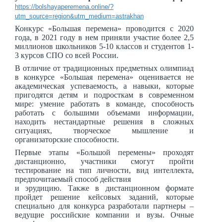
https://bolshayaperemena.online/?
utm_source=region&utm_medium=astrakhan
Конкурс «Большая перемена» проводится с 2020
года, в 2021 году в нем приняли участие более 2,5
миллионов школьников 5-10 классов и студентов 1-
3 курсов СПО со всей России.
В отличие от традиционных предметных олимпиад
в конкурсе «Большая перемена» оценивается не
академическая успеваемость, а навыки, которые
пригодятся детям и подросткам в современном
мире: умение работать в команде, способность
работать с большими объемами информации,
находить нестандартные решения в сложных
ситуациях, творческое мышление и
организаторские способности.
Первые этапы «Большой перемены» проходят
дистанционно, участники смогут пройти
тестирование на тип личности, вид интеллекта,
предпочитаемый способ действия
и эрудицию. Также в дистанционном формате
пройдет решение кейсовых заданий, которые
специально для конкурса разработали партнеры –
ведущие российские компании и вузы. Очные