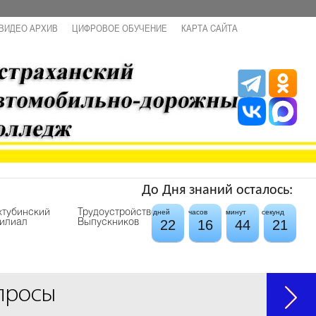
ВИДЕО АРХИВ
ЦИФРОВОЕ ОБУЧЕНИЕ
КАРТА САЙТА
До Дня знаний осталось:
хтубинский
Трудоустройство
дней
часов
минут
секунд
22
16
44
20
илиал
Выпускников
просы