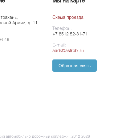
ие
Мы на карте
страхань,
Схема проезда
асной Армии, д. 11
Телефон:
+7 8512 52-31-71
26-46
E-mail:
aadk@astrobl.ru
Обратная связь
ий автомобильно-дорожный колледж» , 2012-2026