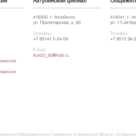
сия
Ахтубинский филиал
Общежит
416500, г. Ахтубинск,
414041, г. А
ул. Пролетарская, д. 90
ул. 11-ой Кр
Телефон:
Телефон:
+7 85141 5-24-59
+7 8512 36-
E-mail:
licei22_90@mail.ru
омиссии
омиссии
ональное Образовательное Учреждение Астраханской Области «Астраханск