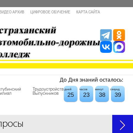
ВИДЕО АРХИВ
ЦИФРОВОЕ ОБУЧЕНИЕ
КАРТА САЙТА
До Дня знаний осталось:
хтубинский
Трудоустройство
дней
часов
минут
секунд
25
23
38
39
илиал
Выпускников
просы