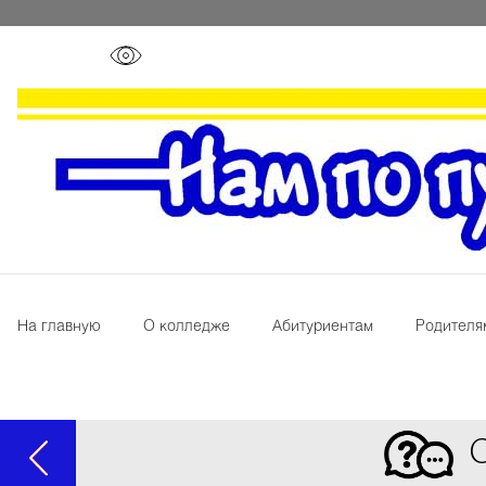
На главную
О колледже
Абитуриентам
Родителя