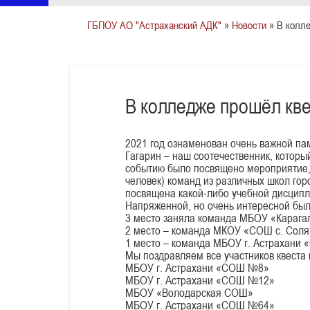
ГБПОУ АО "Астраханский АДК"
»
Новости
» В колле
В колледже прошёл квес
2021 год ознаменован очень важной па
Гагарин – наш соотечественник, котор
событию было посвящено мероприятие, к
человек) команд из различных школ гор
посвящена какой-либо учебной дисципли
Напряженной, но очень интересной была
3 место заняла команда МБОУ «Карага
2 место – команда МКОУ «СОШ с. Соля
1 место – команда МБОУ г. Астрахани
Мы поздравляем все участников квеста
МБОУ г. Астрахани «СОШ №8»
МБОУ г. Астрахани «СОШ №12»
МБОУ «Володарская СОШ»
МБОУ г. Астрахани «СОШ №64»