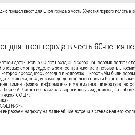
дже прошёл квест для школ города в честь 60-летия первого полёта в 
т для школ города в честь 60-летия пе
мятной датой. Ровно 60 лет назад был совершен первый полет чел
ый впервые смог преодолеть земное притяжение и побывать в косм
оторое проводилось сегодня в колледже, - квест «Мы были первым
ода и области, каждая команда должна была пройти 6 контрольных 
не: химия, физика, информатика и математика, литература, астро
 борьба! В итоге все команды справились с заданиями, но победи
линская СОШ»;
нка»
 «СОШ №37»
 и выражаем надежду на дальнейшие встречи в стенах нашего колл