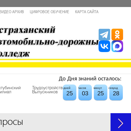
ВИДЕО АРХИВ
ЦИФРОВОЕ ОБУЧЕНИЕ
КАРТА САЙТА
До Дня знаний осталось:
хтубинский
Трудоустройство
дней
часов
минут
секунд
25
03
25
27
илиал
Выпускников
просы