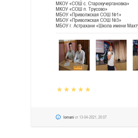
МКОУ «СОШ с. Старокучергановка»
МКОУ «СОШ п. Трусово»
МБОУ «Приволжская СОШ №1»
МБОУ «Приволжская СОШ №3»
МБОУ г. Астрахани «Школа имени Махт
lomani
от
13-04-2021, 20:07