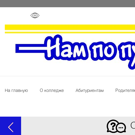
На главную
О колледже
Абитуриентам
Родителя