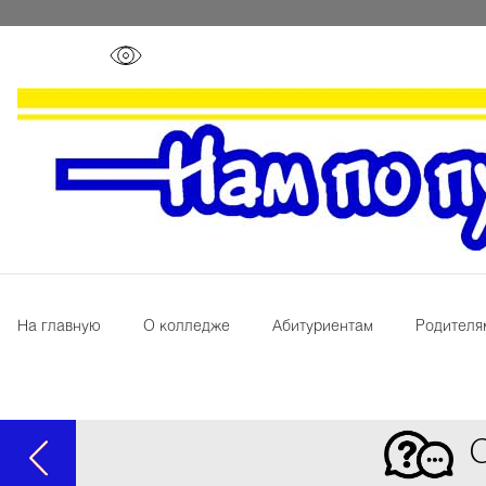
На главную
О колледже
Абитуриентам
Родителя