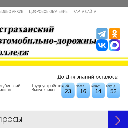
ВИДЕО АРХИВ
ЦИФРОВОЕ ОБУЧЕНИЕ
КАРТА САЙТА
До Дня знаний осталось:
хтубинский
Трудоустройство
дней
часов
минут
секунд
23
16
14
52
илиал
Выпускников
просы