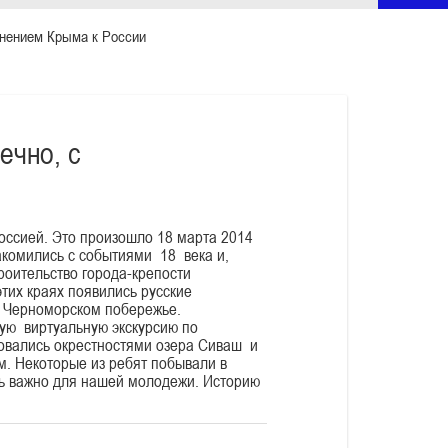
инением Крыма к России
ечно, с
оссией. Это произошло 18 марта 2014
акомились с событиями 18 века и,
роительство города-крепости
тих краях появились русские
а Черноморском побережье.
ную виртуальную экскурсию по
бовались окрестностями озера Сиваш и
. Некоторые из ребят побывали в
нь важно для нашей молодежи. Историю