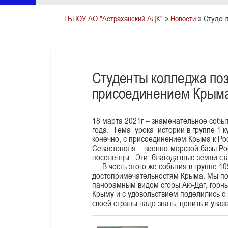
ГБПОУ АО "Астраханский АДК"
»
Новости
» Студент
Студенты колледжа поз
присоединением Крыма
18 марта 2021г – знаменательное собы
года. Тема урока истории в группе 1 
конечно, с присоединением Крыма к Рос
Севастополя – военно-морской базы Рос
поселенцы. Эти благодатные земли ста
В честь этого же события в группе 10
достопримечательностям Крыма. Мы поб
панорамным видом cгоры Аю-Даг, горны
Крыму и с удовольствием поделились с
своей страны надо знать, ценить и уваж