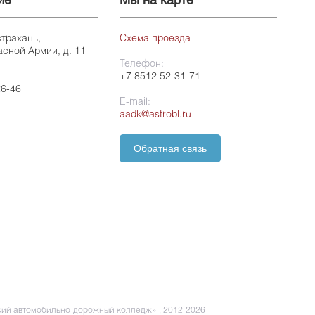
ие
Мы на карте
страхань,
Схема проезда
асной Армии, д. 11
Телефон:
+7 8512 52-31-71
26-46
E-mail:
aadk@astrobl.ru
Обратная связь
ий автомобильно-дорожный колледж» , 2012-2026