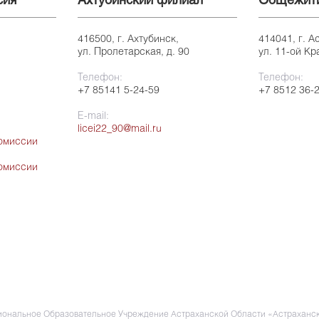
сия
Ахтубинский филиал
Общежит
416500, г. Ахтубинск,
414041, г. А
ул. Пролетарская, д. 90
ул. 11-ой Кр
Телефон:
Телефон:
+7 85141 5-24-59
+7 8512 36-
E-mail:
licei22_90@mail.ru
омиссии
омиссии
ональное Образовательное Учреждение Астраханской Области «Астраханск