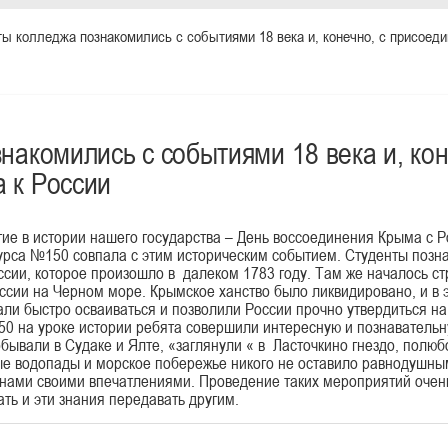
ы колледжа познакомились с событиями 18 века и, конечно, с присоед
накомились с событиями 18 века и, кон
 к России
тие в истории нашего государства – День воссоединения Крыма с Р
курса №150 совпала с этим историческим событием. Студенты позн
сии, которое произошло в далеком 1783 году. Там же началось ст
сии на Черном море. Крымское ханство было ликвидировано, и в э
ли быстро осваиваться и позволили России прочно утвердиться н
50 на уроке истории ребята совершили интересную и познаватель
ывали в Судаке и Ялте, «заглянули « в Ласточкино гнездо, полю
е водопады и морское побережье никого не оставило равнодушным
 нами своими впечатлениями. Проведение таких мероприятий оче
ать и эти знания передавать другим.