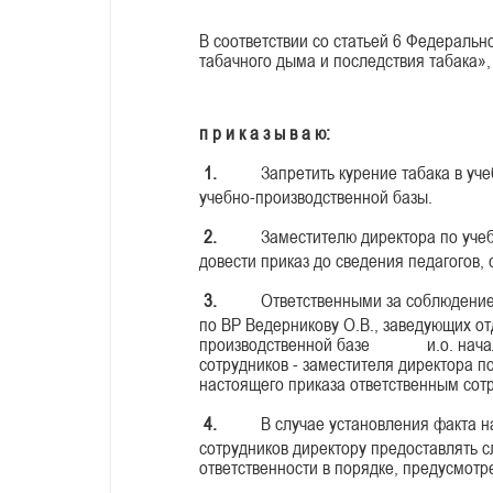
В соответствии со статьей 6 Федеральн
табачного дыма и последствия табака»,
п р и к а з ы в а ю:
1.
Запретить курение табака в уч
учебно-производственной базы.
2.
Заместителю директора по уче
довести приказ до сведения педагогов, 
3.
Ответственными за соблюдение
по ВР Ведерникову О.В., заведующих 
производственной базе и.о. начальни
сотрудников - заместителя директора
настоящего приказа ответственным сотр
4.
В случае установления факта 
сотрудников директору предоставлять 
ответственности в порядке, предусмот