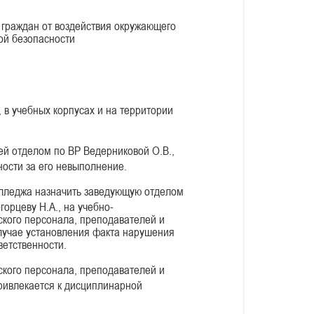
я граждан от воздействия окружающего
ой безопасности
 в учебных корпусах и на территории
й отделом по ВР Ведерниковой О.В.,
ности за его невыполнение.
олледжа назначить заведующую отделом
рцеву Н.А., на учебно-
кого персонала, преподавателей и
лучае установления факта нарушения
ветственности.
ского персонала, преподавателей и
ривлекается к дисциплинарной