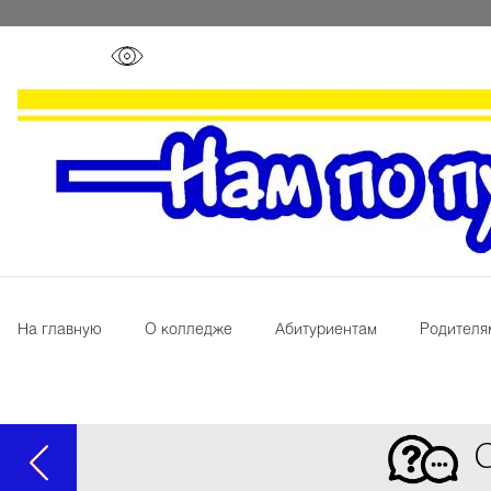
На главную
О колледже
Абитуриентам
Родителя