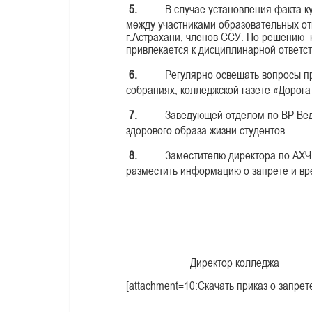
5.
В случае установления факта к
между участниками образовательных от
г.Астрахани, членов ССУ. По решению 
привлекается к дисциплинарной ответст
6.
Регулярно освещать вопросы пр
собраниях, колледжской газете «Дорога 
7.
Заведующей отделом по ВР Ве
здорового образа жизни студентов.
8.
Заместителю директора по АХЧ
разместить информацию о запрете и вр
Директор колледжа М
[attachment=10:Скачать приказ о запрет