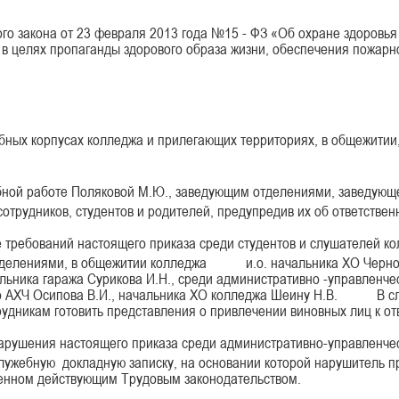
ого закона от 23 февраля 2013 года №15 - ФЗ «Об охране здоровь
 в целях пропаганды здорового образа жизни, обеспечения пожарн
ебных корпусах колледжа и прилегающих территориях, в общежитии,
бной работе Поляковой М.Ю., заведующим отделениями, заведующе
сотрудников, студентов и родителей, предупредив их об ответствен
 требований настоящего приказа среди студентов и слушателей к
отделениями, в общежитии колледжа и.о. начальника ХО Черного
ка гаража Сурикова И.Н., среди административно -управленчес
 по АХЧ Осипова В.И., начальника ХО колледжа Шеину Н.В. В с
удникам готовить представления о привлечении виновных лиц к от
нарушения настоящего приказа среди административно-управленче
служебную докладную записку, на основании которой нарушитель п
ренном действующим Трудовым законодательством.