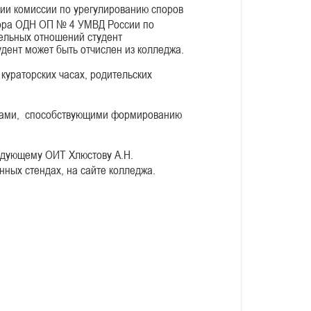
нии комиссии по урегулированию споров
ктора ОДН ОП № 4 УМВД России по
ельных отношений студент
удент может быть отчислен из колледжа.
кураторских часах, родительских
ерами, способствующими формированию
ведующему ОИТ Хлюстову А.Н.
ных стендах, на сайте колледжа.