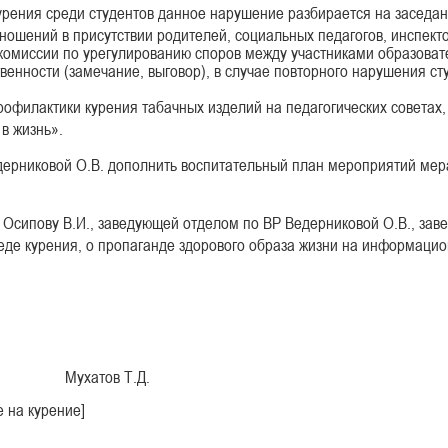
урения среди студентов данное нарушение разбирается на заседа
ношений в присутствии родителей, социальных педагогов, инспе
комиссии по урегулированию споров между участниками образоват
венности (замечание, выговор), в случае повторного нарушения ст
офилактики курения табачных изделий на педагогических советах, 
в жизнь».
дерниковой О.В. дополнить воспитательный план мероприятий м
 Осипову В.И., заведующей отделом по ВР Ведерниковой О.В., за
еде курения, о пропаганде здорового образа жизни на информацион
ухатов Т.Д.
е на курение]