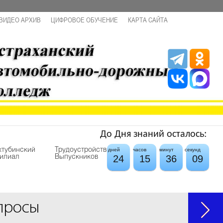
ВИДЕО АРХИВ
ЦИФРОВОЕ ОБУЧЕНИЕ
КАРТА САЙТА
До Дня знаний осталось:
хтубинский
Трудоустройство
дней
часов
минут
секунд
24
15
36
09
илиал
Выпускников
просы