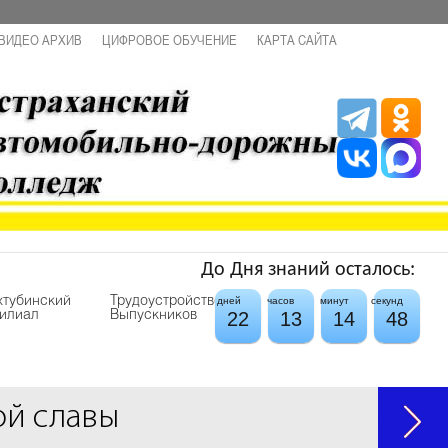
ВИДЕО АРХИВ
ЦИФРОВОЕ ОБУЧЕНИЕ
КАРТА САЙТА
До Дня знаний осталось:
хтубинский
Трудоустройство
дней
часов
минут
секунд
22
13
14
47
илиал
Выпускников
ой славы