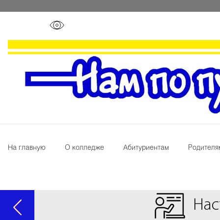
На главную
О колледже
Абитуриентам
Родителя
Нас