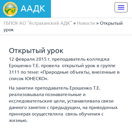
ААДК
Togg
navi
ГБПОУ АО "Астраханский АДК"
»
Новости
» Открытый
урок
Открытый урок
12 февраля 2015 г. преподаватель колледжа
Ерошенко Т.Е. провела открытый урок в группе
3111 по теме: «Природные объекты, внесенные в
список ЮНЕСКО».
На занятии преподаватель Ерошенко Т.Е.
реализовывала познавательные и
исследовательские цели, устанавливала связи
данного занятия с предыдущим, на приводимых
примерах осуществляла связь обучения с
жизнью.