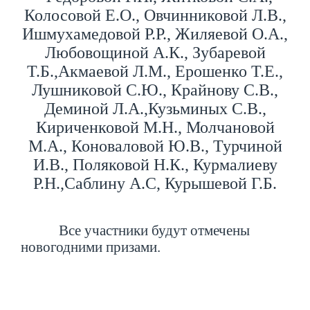
Колосовой Е.О., Овчинниковой Л.В.,
Ишмухамедовой Р.Р., Жиляевой О.А.,
Любовощиной А.К., Зубаревой
Т.Б.,Акмаевой Л.М., Ерошенко Т.Е.,
Лушниковой С.Ю., Крайнову С.В.,
Деминой Л.А.,Кузьминых С.В.,
Кириченковой М.Н., Молчановой
М.А., Коноваловой Ю.В., Турчиной
И.В., Поляковой Н.К., Курмалиеву
Р.Н.,Саблину А.С, Курышевой Г.Б.
Все участники будут отмечены
новогодними призами.