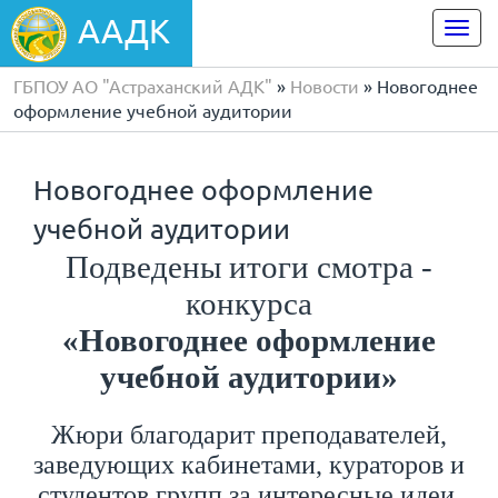
ААДК
Togg
navi
ГБПОУ АО "Астраханский АДК"
»
Новости
» Новогоднее
оформление учебной аудитории
Новогоднее оформление
учебной аудитории
Подведены итоги смотра -
конкурса
«Новогоднее оформление
учебной аудитории»
Жюри благодарит преподавателей,
заведующих кабинетами, кураторов и
студентов групп за интересные идеи,