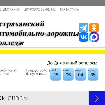
ВИДЕО АРХИВ
ЦИФРОВОЕ ОБУЧЕНИЕ
КАРТА САЙТА
До Дня знаний осталось:
хтубинский
Трудоустройство
дней
часов
минут
секунд
25
05
04
34
илиал
Выпускников
ой славы