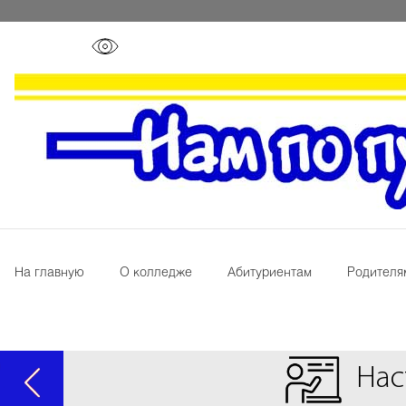
На главную
О колледже
Абитуриентам
Родителя
Нас