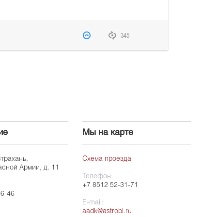
345
ие
Мы на карте
страхань,
Схема проезда
асной Армии, д. 11
Телефон:
+7 8512 52-31-71
26-46
E-mail:
aadk@astrobl.ru