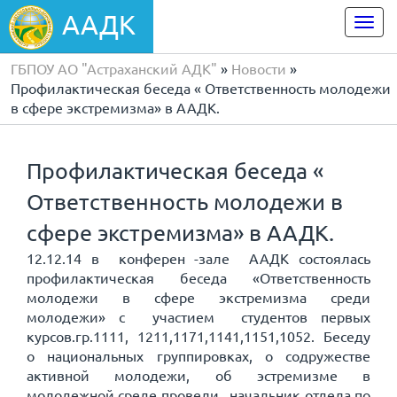
ААДК
Togg
navi
ГБПОУ АО "Астраханский АДК"
»
Новости
»
Профилактическая беседа « Ответственность молодежи
в сфере экстремизма» в ААДК.
Профилактическая беседа «
Ответственность молодежи в
сфере экстремизма» в ААДК.
12.12.14 в конферен -зале ААДК состоялась
профилактическая беседа «Ответственность
молодежи в сфере экстремизма среди
молодежи» с участием студентов первых
курсов.гр.1111, 1211,1171,1141,1151,1052. Беседу
о национальных группировках, о содружестве
активной молодежи, об эстремизме в
молодежной среде провели начальник отдела по