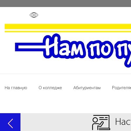
На главную
О колледже
Абитуриентам
Родителя
Нас