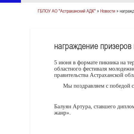
ГБПОУ АО "Астраханский АДК"
»
Новости
» награжд
награждение призеров 
5 июня в формате пикника на те
областного фестиваля молодежн
правительства Астраханской обл
Мы поздравляем с победой сту
Балуян Артура, ставшего дипло
жанр»
.