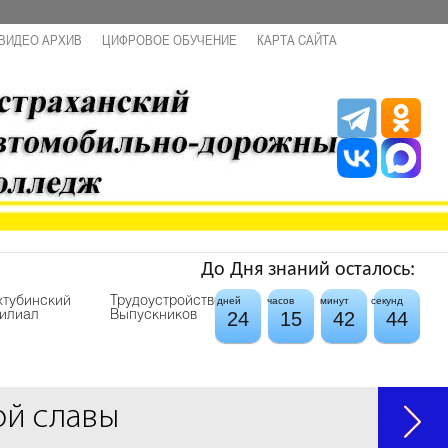
ВИДЕО АРХИВ
ЦИФРОВОЕ ОБУЧЕНИЕ
КАРТА САЙТА
До Дня знаний осталось:
хтубинский
Трудоустройство
дней
часов
минут
секунд
24
15
42
43
илиал
Выпускников
ой славы