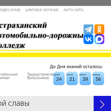
ВИДЕО АРХИВ
ЦИФРОВОЕ ОБУЧЕНИЕ
КАРТА САЙТА
До Дня знаний осталось:
хтубинский
Трудоустройство
дней
часов
минут
секунд
24
21
39
56
илиал
Выпускников
ой славы