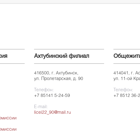
сия
Ахтубинский филиал
Общежит
416500, г. Ахтубинск,
414041, г. А
ул. Пролетарская, д. 90
ул. 11-ой Кр
Телефон:
Телефон:
+7 85141 5-24-59
+7 8512 36-
E-mail:
licei22_90@mail.ru
омиссии
омиссии