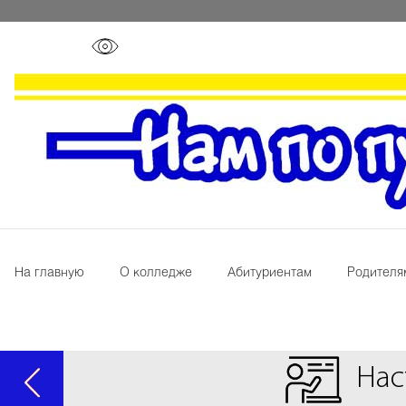
На главную
О колледже
Абитуриентам
Родителя
Нас