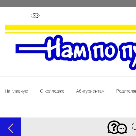
На главную
О колледже
Абитуриентам
Родителя