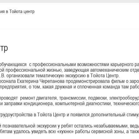
ия в Тойота центр
нтр
ь обучающихся с профессиональными возможностями карьерного р
ной профессиональной жизнью, заведующая автомеханическим отде
В. организовали тематическую экскурсию в Тойота Центр.
нала Екатерина Черепанова продемонстрировала фильм о заро
 предприятия, о том, какая дружная и сплоченная команда там рабо
водят ремонт двигателя, трансмиссии, подвески, электрооборудо
 и заправки кондиционера, компьютерной диагностики, техническог
доустройства в Тойота Центр и появился дополнительный стимул
познавательной экскурсии у ребят остались незабываемыми, ведь
бятам удалось увидеть всю «кухню» работы сервисной зоны, а так