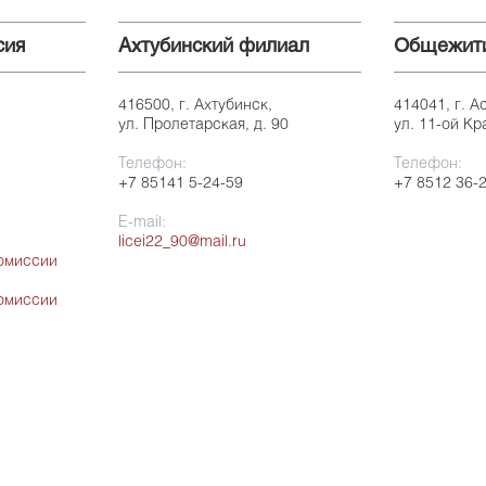
сия
Ахтубинский филиал
Общежит
416500, г. Ахтубинск,
414041, г. А
ул. Пролетарская, д. 90
ул. 11-ой Кр
Телефон:
Телефон:
+7 85141 5-24-59
+7 8512 36-
E-mail:
licei22_90@mail.ru
омиссии
омиссии