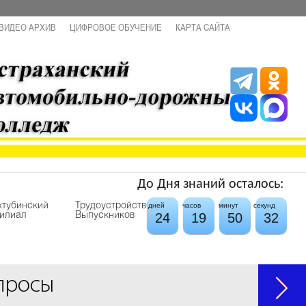
ВИДЕО АРХИВ
ЦИФРОВОЕ ОБУЧЕНИЕ
КАРТА САЙТА
До Дня знаний осталось:
хтубинский
Трудоустройство
дней
часов
минут
секунд
24
19
50
32
илиал
Выпускников
просы