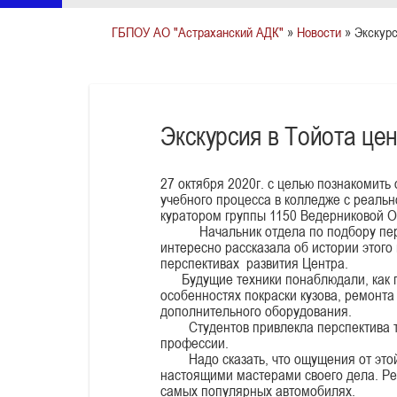
ГБПОУ АО "Астраханский АДК"
»
Новости
» Экскурс
Экскурсия в Тойота це
27 октября 2020г. с целью познакомит
учебного процесса в колледже с реаль
куратором группы 1150 Ведерниковой О.
Начальник отдела по подбору персо
интересно рассказала об истории этого
перспективах развития Центра.
Будущие техники понаблюдали, как про
особенностях покраски кузова, ремонта
дополнительного оборудования.
Студентов привлекла перспектива тру
профессии.
Надо сказать, что ощущения от этой 
настоящими мастерами своего дела. Ре
самых популярных автомобилях.