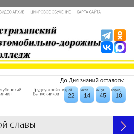
ВИДЕО АРХИВ
ЦИФРОВОЕ ОБУЧЕНИЕ
КАРТА САЙТА
До Дня знаний осталось:
хтубинский
Трудоустройство
дней
часов
минут
секунд
22
14
45
10
илиал
Выпускников
ой славы