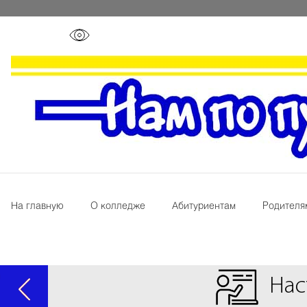
На главную
О колледже
Абитуриентам
Родителя
Нас