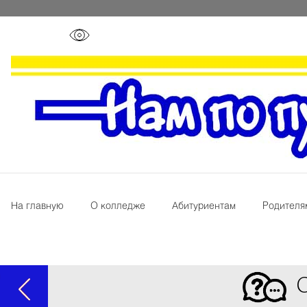
На главную
О колледже
Абитуриентам
Родителя