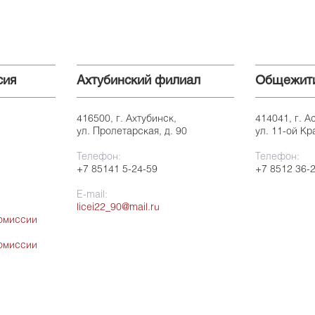
сия
Ахтубинский филиал
Общежит
416500, г. Ахтубинск,
414041, г. А
ул. Пролетарская, д. 90
ул. 11-ой Кр
Телефон:
Телефон:
+7 85141 5-24-59
+7 8512 36-
E-mail:
licei22_90@mail.ru
омиссии
омиссии