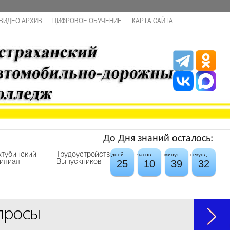
ВИДЕО АРХИВ
ЦИФРОВОЕ ОБУЧЕНИЕ
КАРТА САЙТА
До Дня знаний осталось:
хтубинский
Трудоустройство
дней
часов
минут
секунд
25
10
39
32
илиал
Выпускников
просы