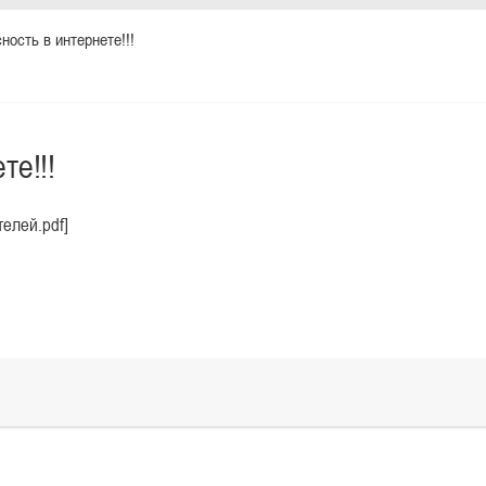
ность в интернете!!!
те!!!
елей.pdf]