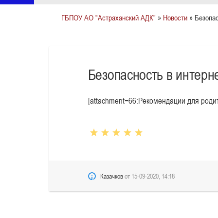
ГБПОУ АО "Астраханский АДК"
»
Новости
» Безопас
Безопасность в интерне
[attachment=66:Рекомендации для родит
Казачков
от
15-09-2020, 14:18