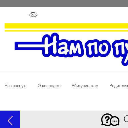
На главную
О колледже
Абитуриентам
Родителя