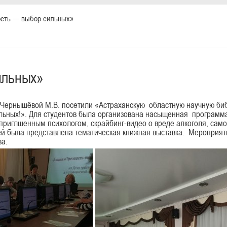
ость — выбор сильных»
ильных»
м Чернышёвой М.В. посетили «Астраханскую областную научную биб
ильных!». Для студентов была организована насыщенная программ
риглшенным психологом, скрайбинг-видео о вреде алкоголя, сам
тей была представлена тематическая книжная выставка. Мероприят
а.