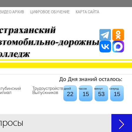
ВИДЕО АРХИВ
ЦИФРОВОЕ ОБУЧЕНИЕ
КАРТА САЙТА
До Дня знаний осталось:
хтубинский
Трудоустройство
дней
часов
минут
секунд
22
15
53
14
илиал
Выпускников
просы