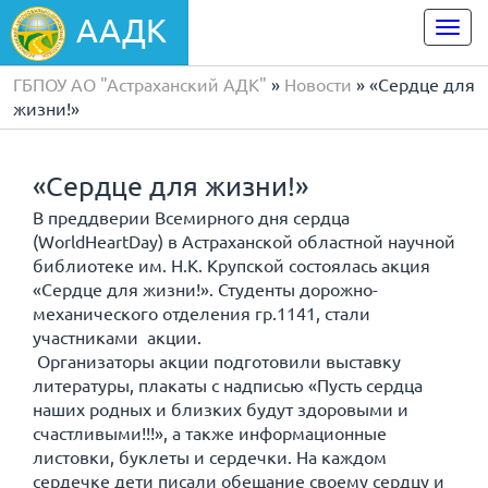
ААДК
Togg
navi
ГБПОУ АО "Астраханский АДК"
»
Новости
» «Сердце для
жизни!»
«Сердце для жизни!»
В преддверии Всемирного дня сердца
(WorldHeartDay) в Астраханской областной научной
библиотеке им. Н.К. Крупской состоялась акция
«Сердце для жизни!». Студенты дорожно-
механического отделения гр.1141, стали
участниками акции.
Организаторы акции подготовили выставку
литературы, плакаты с надписью «Пусть сердца
наших родных и близких будут здоровыми и
счастливыми!!!», а также информационные
листовки, буклеты и сердечки. На каждом
сердечке дети писали обещание своему сердцу и